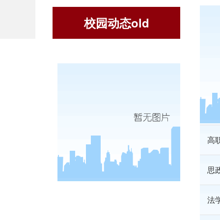
校园动态old
管
统
经
高
思
法