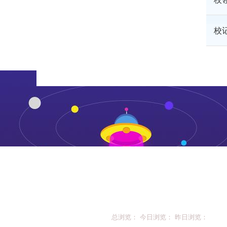
校
总浏览： 今日浏览： 昨日浏览：