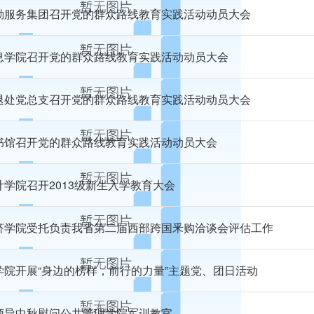
勤服务集团召开党的群众路线教育实践活动动员大会
息学院召开党的群众路线教育实践活动动员大会
退处党总支召开党的群众路线教育实践活动动员大会
书馆召开党的群众路线教育实践活动动员大会
计学院召开2013级新生入学教育大会
济学院受托负责我省第二届西部跨国釆购洽谈会评估工作
学院开展“身边的榜样，前行的力量”主题党、团日活动
领导中秋慰问公共管理学院军训教官