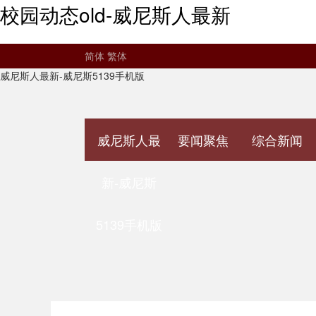
校园动态old-威尼斯人最新
简体
繁体
威尼斯人最新-威尼斯5139手机版
威尼斯人最
要闻聚焦
综合新闻
新-威尼斯
5139手机版