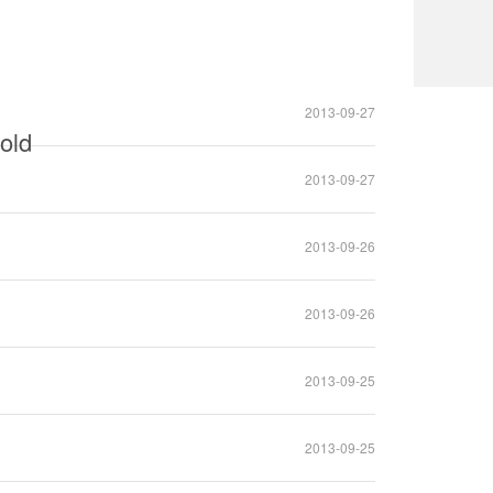
2013-09-27
ld
2013-09-27
2013-09-26
2013-09-26
2013-09-25
2013-09-25