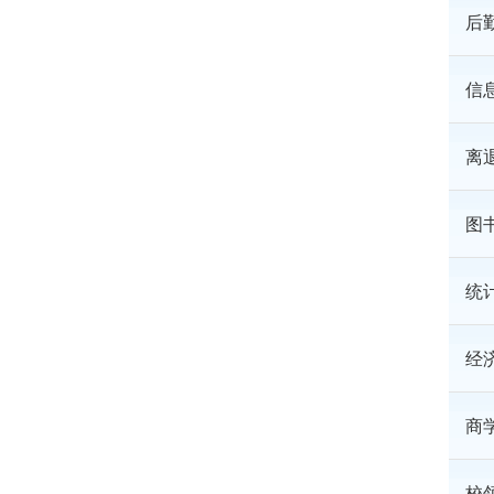
后
信
离
图
统
经
商
校