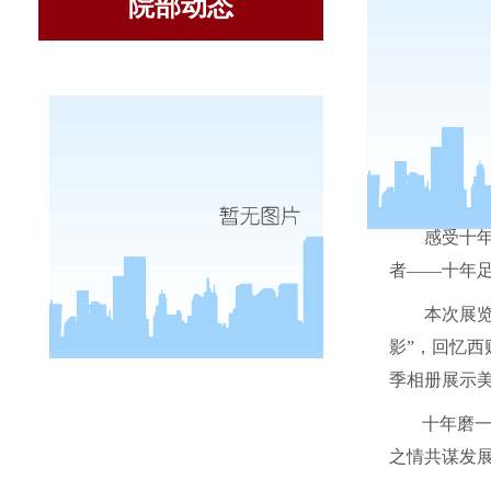
院部动态
感受十
者——十年足
本次展
影”，回忆
季相册展示
十年磨
之情共谋发