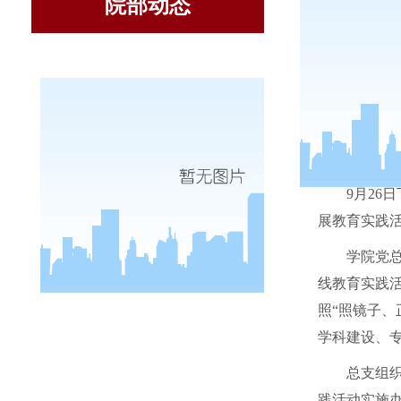
院部动态
9
月
26
日
展教育实践
学院党
线教育实践
照“照镜子、
学科建设、
总支组
践活动实施