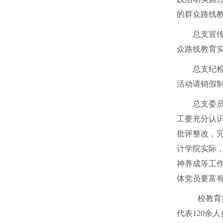
的群众路线
总支宣
众路线教育
总支纪
活动请销假
总支委
工要充分认
批评整改，
计学院实际
神养成等工
体党员要富
校教育
代表
120
余人