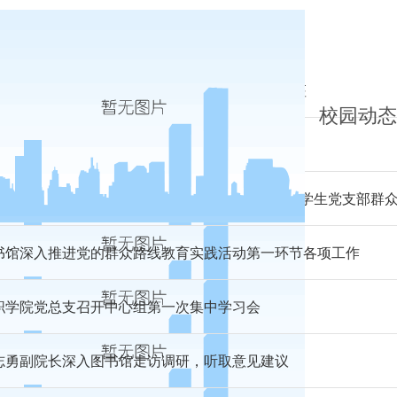
卫处、信息学院联合举办2013级新生安全知识讲座
校园动态o
徽财经大学后勤服务集团来我校进行工作交流
党风 避浮夸 贴群众 讲实效——信息学院切实做好学生党支部群
书馆深入推进党的群众路线教育实践活动第一环节各项工作
职学院党总支召开中心组第一次集中学习会
志勇副院长深入图书馆走访调研，听取意见建议