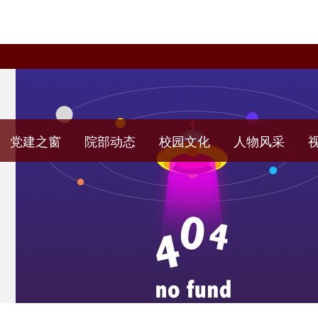
党建之窗
院部动态
校园文化
人物风采