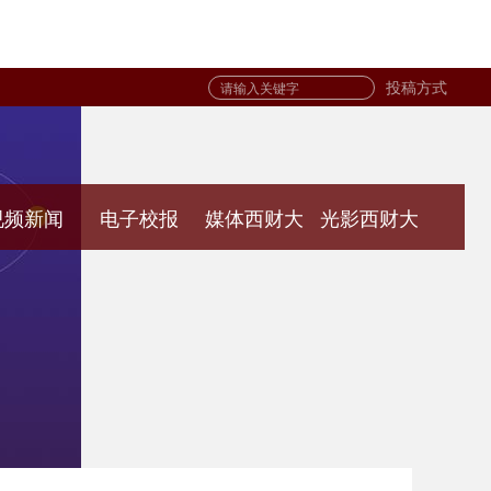
投稿方式
视频新闻
电子校报
媒体西财大
光影西财大