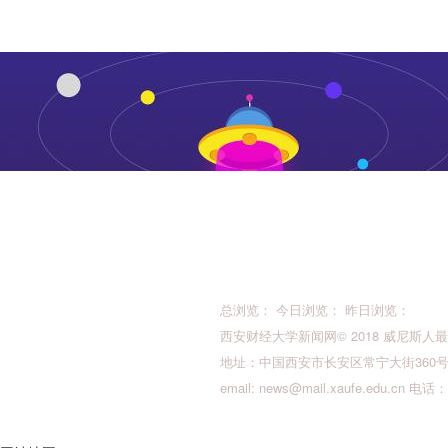
总浏览： 今日浏览： 昨日浏览：
西安财经大学新闻网© 2018 威尼斯人最新的版权所
地址：中国西安市长安区常宁大街360号 邮
email:
news@mail.xaufe.edu.cn
电话：02