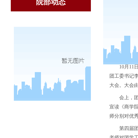
院部动态
10
月
11
团工委书记
大会。大会
会上，
宣读《商学
师分别对优
第四届
老师对团学