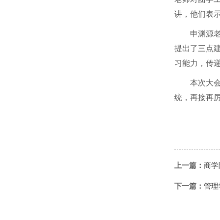
讲，他们表
申渊源
提出了三点
习能力，传
本次大
统，再接再
上一篇：
商学
下一篇：
管理