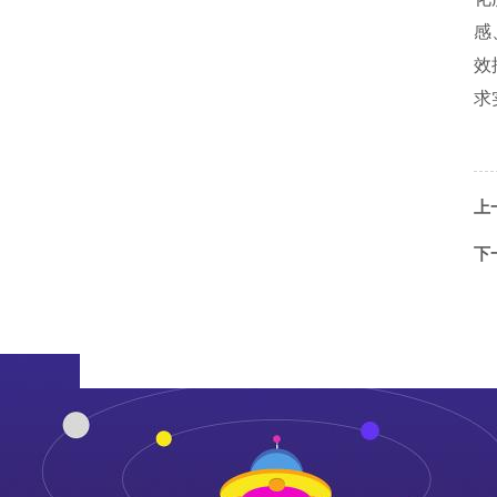
感
效
求
上
下