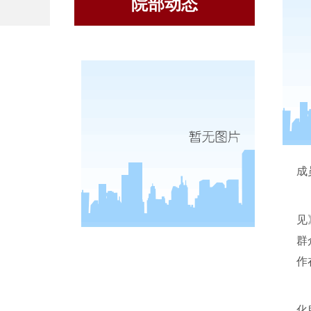
院部动态
成
见
群
作
化