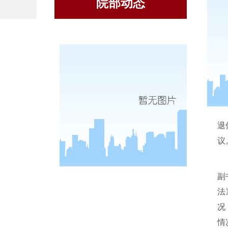
院部动态
退
议
副
法
况
情