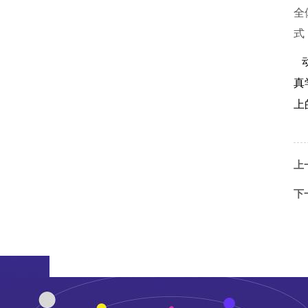
全
式
动
真
上
上
下