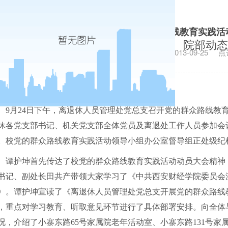
离退处党总支召开党的群众路线教育实践活
院部动态
发布日期：2013-09-25
点
9
月
24
日下午，离退休人员管理处党总支召开党的群众路线教
休各党支部书记、机关党支部全体党员及离退处工作人员参加会
。校党的群众路线教育实践活动领导小组办公室督导组正处级纪
谭护坤首先传达了校党的群众路线教育实践活动动员大会精神
书记、副处长田共产带领大家学习了《中共西安财经学院委员会
》。谭护坤宣读了《离退休人员管理处党总支开展党的群众路线
，重点对学习教育、听取意见环节进行了具体部署安排。向全体
况，介绍了小寨东路
65
号家属院老年活动室、小寨东路
131
号家