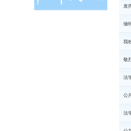
发
缅
我
敬
法
公
法
公