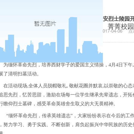
我校国旗护卫队及部分学生代表赴西安烈士陵园开
菁菁校园
发布日期：2017-04-06
点
为缅怀革命先烈，培养西财学子的爱国主义情操，
4
月
4
日下午
,
展了清明扫墓活动。
在活动现场
,
全体人员脱帽敬礼
,
敬献花圈并默哀
,
以崇敬的心态
追思先烈，忆苦思甜，激励在场每一位学生继承先辈遗志，开拓
行瞻仰烈士墓碑，感受革命英雄舍生取义的大无畏精神。
“缅怀革命先烈，传承英雄遗志”，大家纷纷表示在今后的工
，努力学习、勇于实践、不断创新，肩负起振兴中华民族的历史
量。