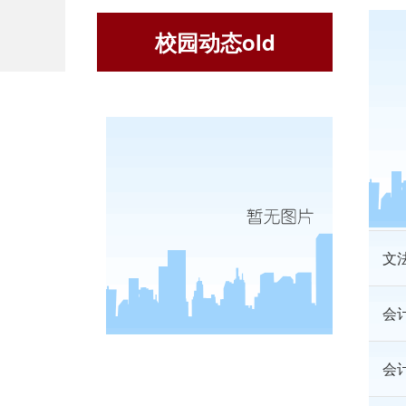
校园动态old
经
后
人
文
会
会