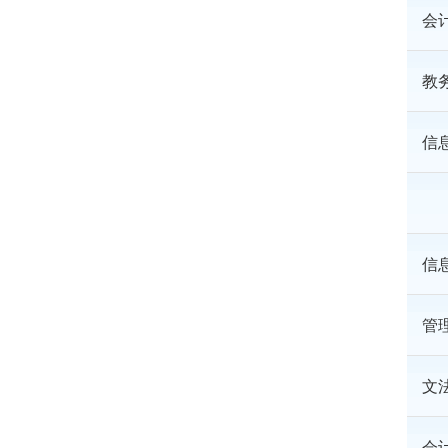
会
教
信
信
管
文
会