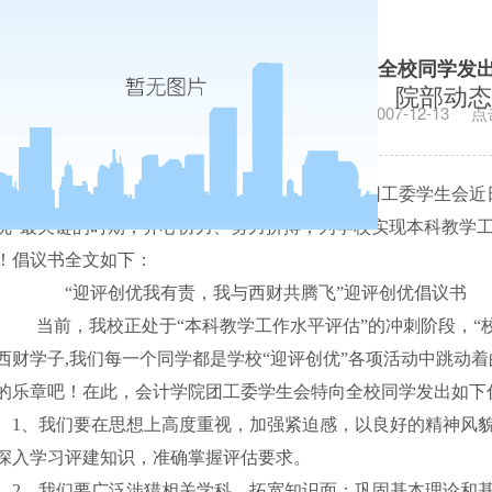
会计学院团工委学生会向全校同学发出
院部动态
发布日期：2007-12-13
点
迎评创优我有责，我与西财共腾飞，会计学院团工委学生会近
优”最关键的时期，齐心协力、努力拼搏，为学校实现本科教学
！
倡议书全文如下：
“迎评创优我有责，我与西财共腾飞”迎评创优倡议书
当前，我校正处于“本科教学工作水平评估”的冲刺阶段，“
西财学子
,
我们每一个同学都是学校“迎评创优”各项活动中跳动
的乐章吧！在此，会计学院团工委学生会特向全校同学发出如下
1
、我们要在思想上高度重视，加强紧迫感，以良好的精神风
深入学习评建知识，准确掌握评估要求。
2
、我们要广泛涉猎相关学科，拓宽知识面；巩固基本理论和