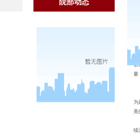
院部动态
创
量
为
美
续