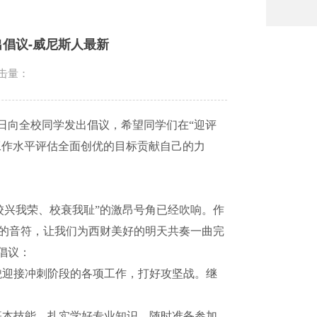
倡议-威尼斯人最新
击量：
日向全校同学发出倡议，希望同学们在“迎评
工作水平评估全面创优的目标贡献自己的力
校兴我荣、校衰我耻”的激昂号角已经吹响。作
着的音符，让我们为西财美好的明天共奏一曲完
倡议：
貌迎接冲刺阶段的各项工作，打好攻坚战。继
基本技能，扎实学好专业知识，随时准备参加