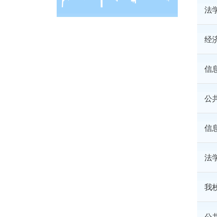
法
经
信
公
信
法
我
公