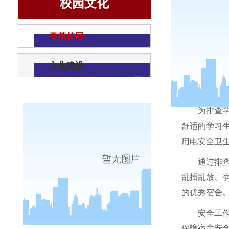
校园文化
菁菁校园
文化建设
为排查
舒适的学习
用电安全卫
通过排
乱插乱放、
的优秀宿舍
安全工
保障宿舍安