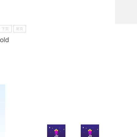
下页
尾页
ld