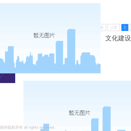
共0条
威尼斯人最新首页
上页
1
文化建设o
有 all rights reserved.