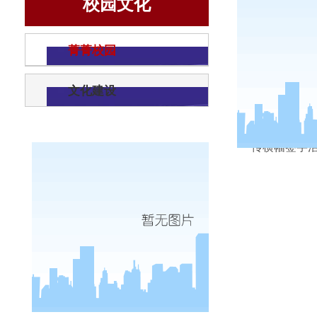
校园文化
菁菁校园
文化建设
为提高
传横幅签字