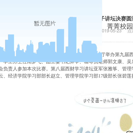
管理学院第九届西财大学子讲坛决赛圆
菁菁校园
发布日期：2019-05-23
点
5
月
22
日晚上，管理学院在长安校区图书馆报告厅举办第九届
、学工办主任南梦飞、团工委书记羿争、辅导员老师郭文康、吴
会负责人参加本次比赛。第八届西财学习讲坛亚军张雅筝、管理
云、经济学院学习部部长赵立、管理学院学习部
17
级部长张碧莲