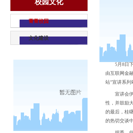
校园文化
菁菁校园
文化建设
5
月
8
日
由互联网金
站”宣讲系列
宣讲会
性，并鼓励
的最后，桂
的热切交谈
据悉，