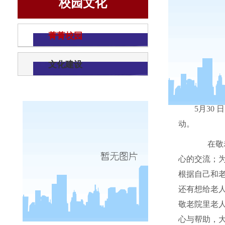
校园文化
菁菁校园
文化建设
5月30
日
动。
在敬
心的交流
；
根据自己和
还有想给老
敬老院
里老
心与
帮助
，