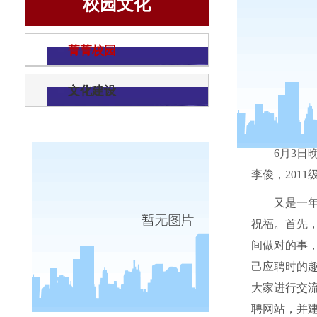
校园文化
菁菁校园
文化建设
6
月
3
日
李俊，
2011
又是一
祝福。首先
间做对的事
己应聘时的
大家进行交
聘网站，并