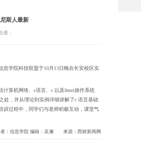
威尼斯人最新
击量：
信息学院科技联盟于
10
月
13
日晚在长安校区实
。
括计算机网络、
c
语言、
c
以及
linux
操作系统
之处，并从理论到实例详细讲解了
c
语言基础
培训过程中，同学们与老师积极互动，课堂气
作者：信息学院 编辑：吴澜
来源：西财新闻网