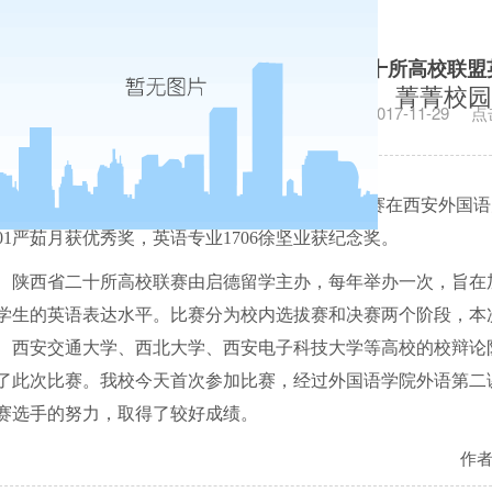
我校学生参加第十四届陕西省二十所高校联盟
菁菁校园
发布日期：2017-11-29
点
11
月
26
日
,
第十四届二十所高校联盟英语演讲比赛在西安外国语
01
严茹月获优秀奖，英语专业
1706
徐坚业获纪念奖。
陕西省二十所高校联赛由启德留学主办，每年举办一次，旨在
学生的英语表达水平。比赛分为校内选拔赛和决赛两个阶段，本
、西安交通大学、西北大学、西安电子科技大学等高校的校辩论
了此次比赛。我校今天首次参加比赛，经过外国语学院外语第二
赛选手的努力，取得了较好成绩。
作