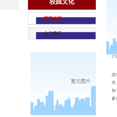
校园文化
菁菁校园
文化建设
17
高
学
加
参