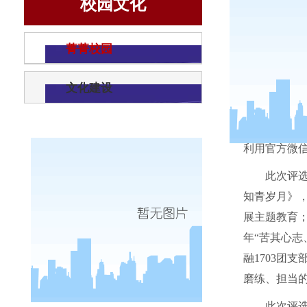
校园文化
经
菁菁校园
文化建设
为团结
利用官方微信
此次评
知青岁月》
展主题教育
年“苦其心
融
1703
团支
磨练、担当
此次评