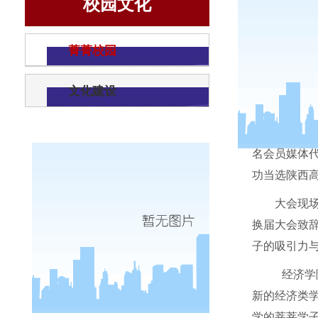
校园文化
菁菁校园
文化建设
4
月
14
日
名会员媒体
功当选陕西
大会现
换届大会致
子的吸引力
经济学
新的经济类
学的莘莘学