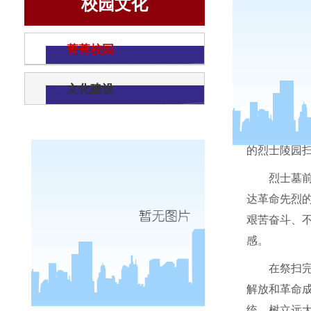
校园文化
菁菁校园
文化建设
4
月
14
日
的烈士陵园
烈士墓
达革命先烈
艰苦奋斗、
感。
在祭扫
解放和革命
统，树立远