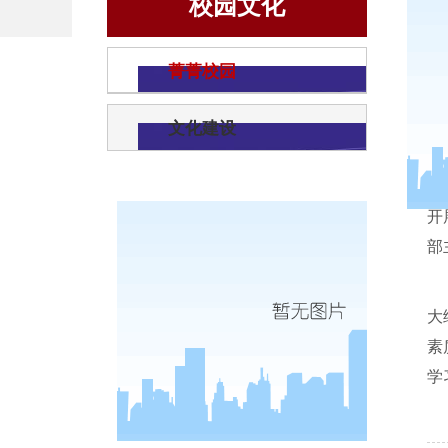
校园文化
菁菁校园
文化建设
开
部
大
素
学