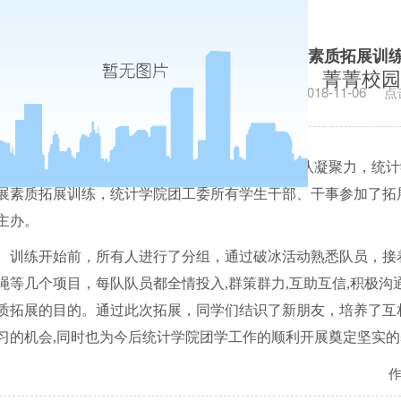
统计学院团工委开展素质拓展训练
菁菁校园
发布日期：2018-11-06
点
为提高学院新一届团学干部的综合素质
,
加强团队凝聚力，统计
展素质拓展训练，统计学院团工委所有学生干部、干事参加了拓
主办。
训练开始前，所有人进行了分组，通过破冰活动熟悉队员，接
绳等几个项目，每队队员都全情投入
,
群策群力
,
互助互信
,
积极沟
质拓展的目的。通过此次拓展，同学们结识了新朋友，培养了互
习的机会
,
同时也为今后统计学院团学工作的顺利开展奠定坚实的