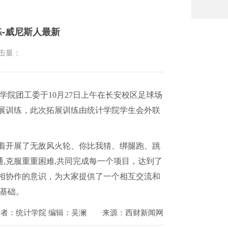
-威尼斯人最新
击量：
学院团工委于
10
月
27
日上午在长安校区足球场
展训练，此次拓展训练由统计学院学生会外联
着开展了无敌风火轮、你比我猜、绑腿跑、跳
通
,
克服重重困难
,
共同完成每一个项目，达到了
相协作的意识，为大家提供了一个相互交流和
基础。
作者：统计学院 编辑：吴澜
来源：西财新闻网