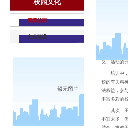
校园文化
菁菁校园
文化建设
10
月
22
义、活动的
培训中
校的有关精
法权益，参
丰富多彩的
其次，
不宜太多，
结合，寓教