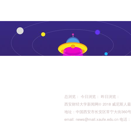
总浏览： 今日浏览： 昨日浏览：
西安财经大学新闻网© 2018 威尼斯人最新的版权所
地址：中国西安市长安区常宁大街360号 邮
email:
news@mail.xaufe.edu.cn
电话：02