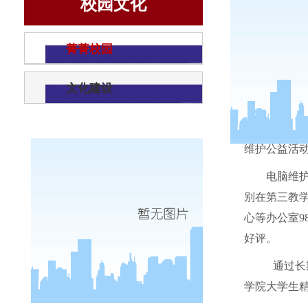
校园文化
菁菁校园
文化建设
9
月
10
日
维护公益活
电脑维
别在第三教
心等办公室
9
好评。
通过长
学院大学生