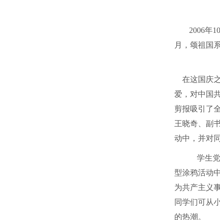
2006
月，颂祖国系
在这国庆之
爱，对中国
剪报吸引了全
王晓奇、副
动中，并对
学生党
型涂鸦活动中
为共产主义
同学们可从
的热潮。