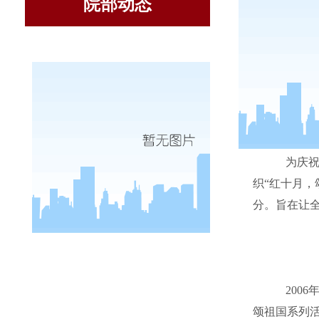
院部动态
为庆祝
织“红十月，
分。旨在让
2006
颂祖国系列