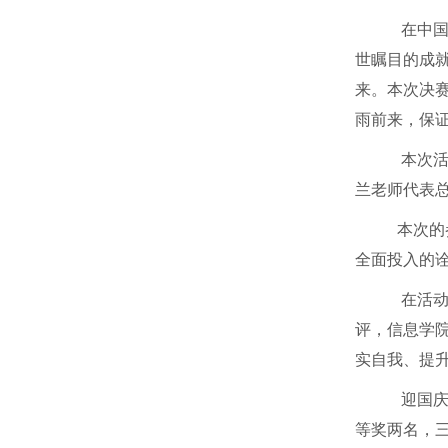
在中国
世瞩目的成
来。本次决
雨前来，保
本次活
兰老师代表总
本次的参
全面投入的
在活动
评，信息学
实自我、提
迎国庆
等奖两名，