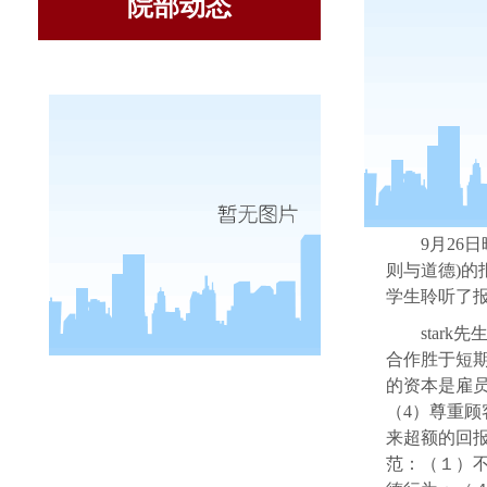
院部动态
9
月
26
日
则与道德
)
的
学生聆听了
stark
先
合作胜于短
的资本是雇
（
4
）尊重顾
来超额的回
范：（１）