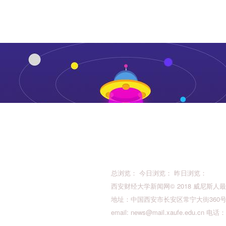
总浏览： 今日浏览： 昨日浏览：
西安财经大学新闻网© 2018 威尼斯人最新的版权所
地址：中国西安市长安区常宁大街360号 邮
email:
news@mail.xaufe.edu.cn
电话：02