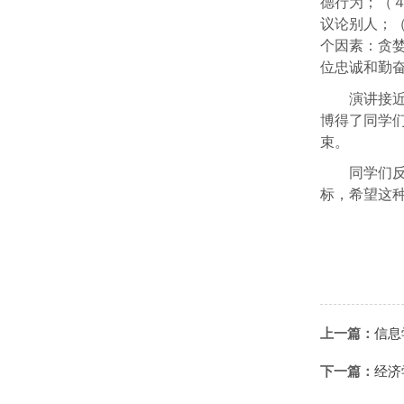
德行为；（
议论别人；
个因素：贪
位忠诚和勤
演讲接
博得了同学
束。
同学们
标，希望这
上一篇：
信息
下一篇：
经济