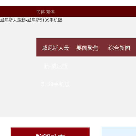
简体
繁体
威尼斯人最新-威尼斯5139手机版
威尼斯人最
要闻聚焦
综合新闻
新-威尼斯
5139手机版