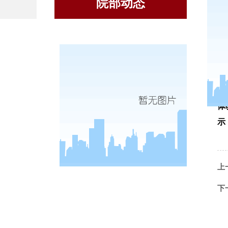
院部动态
体
示
上
下