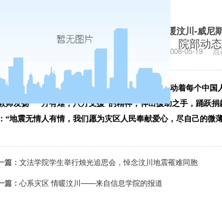
心系灾区 情暖汶川-威尼
院部动态
发布日期：2008-05-19
点
5月12日四川省汶川县发生8.0级大地震，灾情牵动着每个中
教师发扬“一方有难，八方支援”的精神，伸出援助之手，踊跃捐
：“地震无情人有情，我们愿为灾区人民奉献爱心，尽自己的微
一篇：
文法学院学生举行烛光追思会，悼念汶川地震罹难同胞
一篇：
心系灾区 情暖汶川——来自信息学院的报道