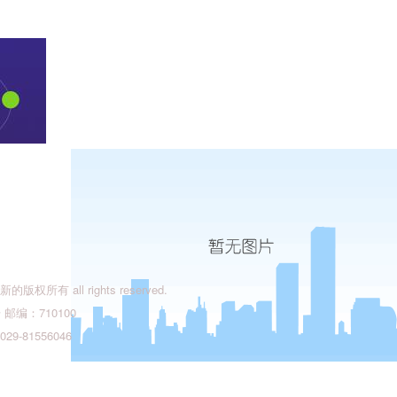
有 all rights reserved.
编：710100
9-81556046