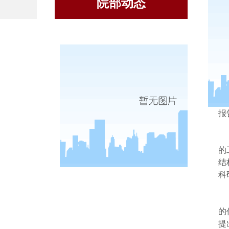
院部动态
校
报
的
结
科
的
提