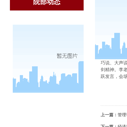
院部动态
9
月
13
日
李健
老
巧说、大声
剑精神。
李
跃发言，会
上一篇：
管理
下一篇：
经济