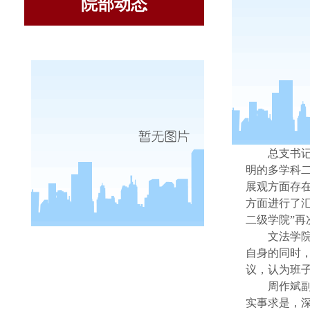
院部动态
6
月
3
日
总支书
明的多学科
展观方面存
方面进行了
二级学院”再
文法学
自身的同时
议，认为班
周作斌
实事求是，