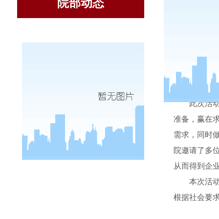
院部动态
6
月
4
日
此次活
准备，赢在
需求，同时
院邀请了多
从而得到企
本次活
根据社会要