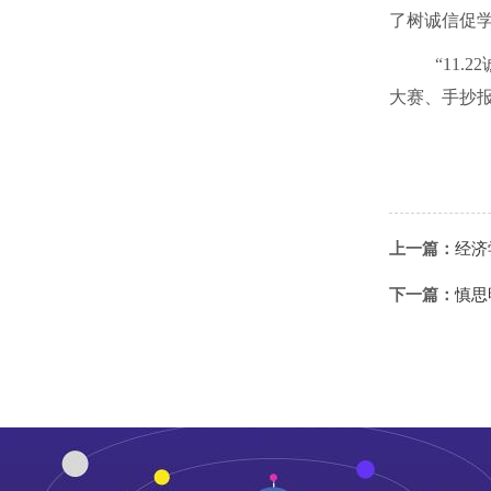
了树诚信促
“
11.22
大赛、手抄
上一篇：
经济
下一篇：
慎思