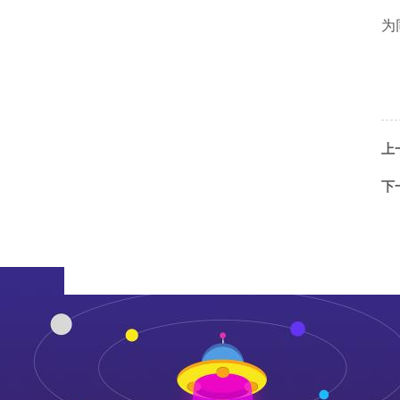
为
上
下