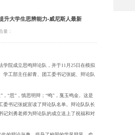
提升大学生思辨能力-威尼斯人最新
击量：
法学院成立思鸣辩论队，并于
11
月
25
日在模拟
、学工部主任郝青、团工委书记张妮、辩论队
，“思”，慎思明辩；“鸣”，戛玉鸣金。这是
工委书记张妮宣读了辩论队名单。辩论队队长
书记刘勇老师为辩论队的成立送上了祝福和对
学生的辩论兴趣，提升了校园的学风辩风，也