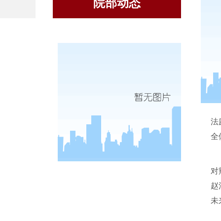
院部动态
法
全
对
赵
未