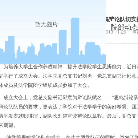
慎思明辨，戛玉鸣金——法学院成立思鸣辩论队切实
院部动态
发布日期：2013-11-26
点
为培养大学生合作养成精神，提升法学院学生思辨能力，近日
庭举行了成立大会。法学院党总支书记刘勇、党总支副书记邱意
体成员及法学院团学组织成员参加了大会。
成立大会上，党总支副书记邱意为辩论队赋名——“思鸣辩论队”
辩论队队员的要求，更表达了学院对于法学学子的美好希冀。团
清平发表就职讲演，副队长刘婷宣读辩论队章程。最后，党总支
来期望。
法学院思鸣辩论队的成立，在壮大团学队伍的同时，激发了