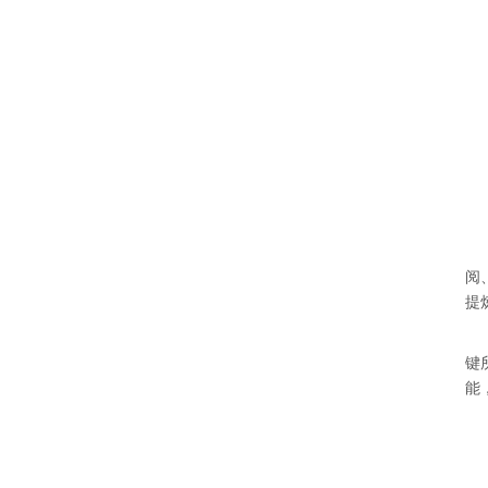
阅
提
键
能