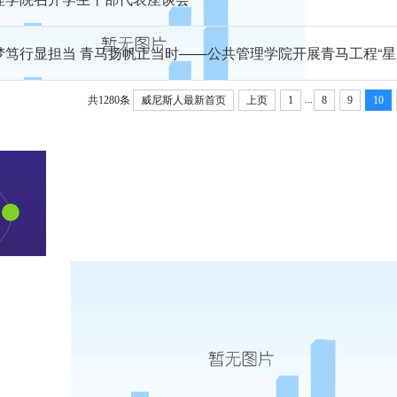
梦笃行显担当 青马扬帆正当时——公共管理学院开展青马工程“星
...
共1280条
威尼斯人最新首页
上页
1
8
9
10