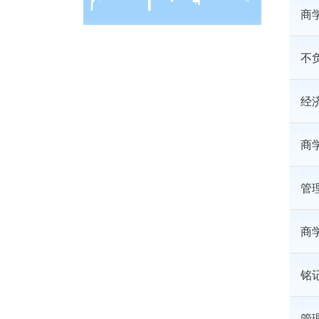
商
不
经
商
管
商
铭
管