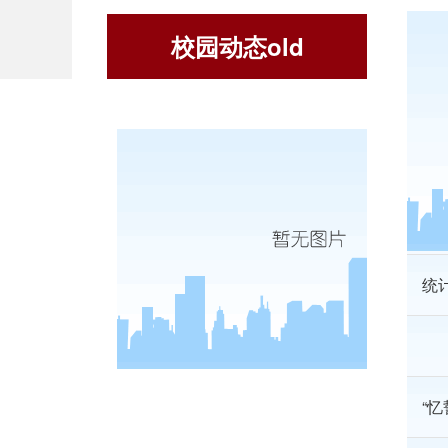
校园动态old
经
胡
院
统
“