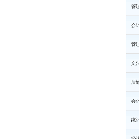
管
会
管
文
后
会
统
经