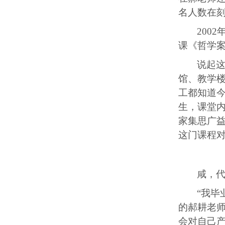
名人数在
2
002
课《哲学
说起
馆、教学
工都知道
生，课堂
家集思广
这门课程
咸，
“我毕
的郝耕老
会对自己