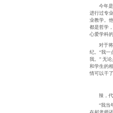
今年
进行过专
业教学。
都是哲学
心爱学科
对于
纪。
“我
我。” 无
和学生的
情可以干
辣，
“我当
在郝老师