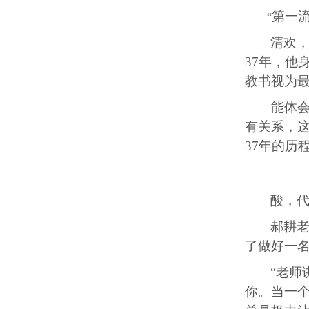
第一
“
清欢
3
7
年，他
教书视为最
能体
有关系，
3
7
年的历
酸，
郝耕
了做好一
“老
你。当一