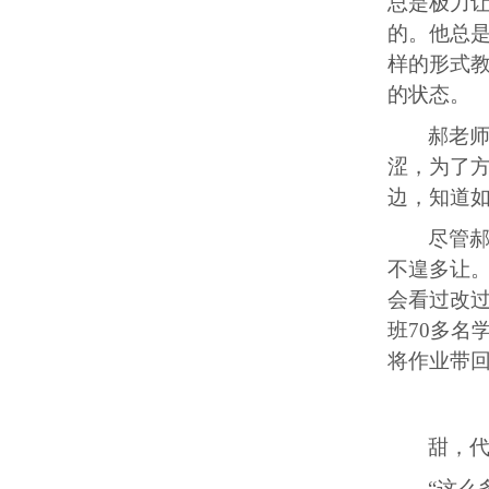
总是极力
的。他总
样的形式
的状态。
郝老
涩，为了
边，知道
尽管
不遑多让
会看过改
班
7
0
多名
将作业带
甜，
“这