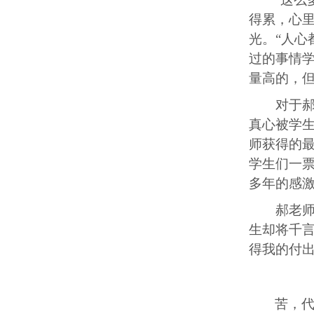
得累，心
光。“人心
过的事情
量高的，
对于
真心被学
师获得的
学生
们
一
多年的感
郝老
生却将千
得我的付
苦，