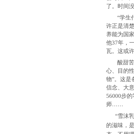
了。时间
“学生
许正是清
养能为国
他3
7
年，
瓦。这或
酸甜
心、目的
物”。这
信念、大意
5
6000
步的
师……
“
雪沫
的滋味，