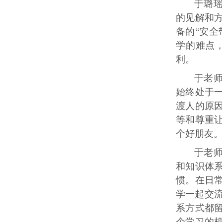
于璐
的见解和
备的
“安
学的难点
利。
于老
始终处于
渡人的原
等和尊重
个好朋友
于老
和知识体
惯。在日
学一起交流
系方式都
个学习的