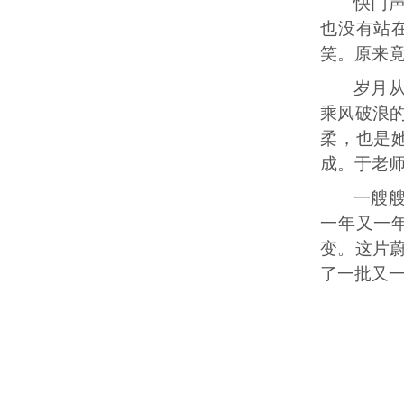
快门
也没有站
笑。原来
岁月
乘风破浪
柔，也是
成。于老
一艘
一年又一
变。这片
了一批又