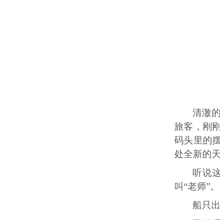
清澈
旅客，刚
码头里的
处全新的
听说
叫“老师”。
船只