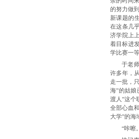
余的时间
的努力做
新课题的生
在这条几
济学院上
着目标进发
学比赛一
于老
许多年，
走一批，
海”的姑
渡人”这
全部心血
大学”的海
“咔嚓