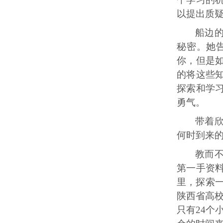
以提出质
船边
秘密。她
你，但是
的将这些
探索和学
勇气。
带着
何时到来
教而
第一手资
里，探索一
陕西省高
只有24个