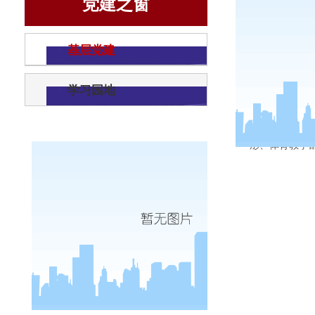
党建之窗
体
基层党建
学习园地
7月6日
彤、体育教学