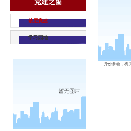
党建之窗
机关学
基层党建
学习园地
7月
12
日，
身份
参会
，
机