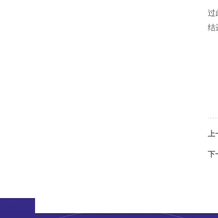
过
结
上
下