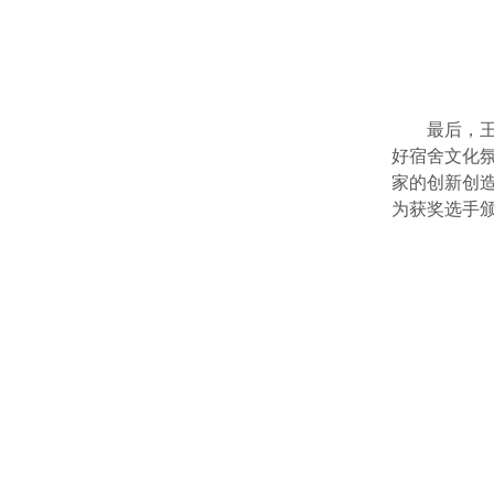
最后，
好宿舍文化
家的创新创
为获奖选手