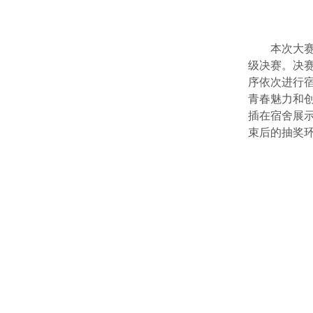
本次大
级决赛。决
序依次进行
青春魅力和
插在宿舍展
束后的抽奖