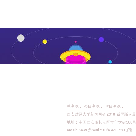
总浏览： 今日浏览： 昨日浏览：
西安财经大学新闻网© 2018 威尼斯人最新的版权所
地址：中国西安市长安区常宁大街360号 邮
email:
news@mail.xaufe.edu.cn
电话：02