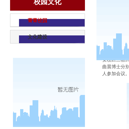
校园文化
菁菁校园
文化建设
为了帮
安校区二教
2
曲晨博士分
人参加会议