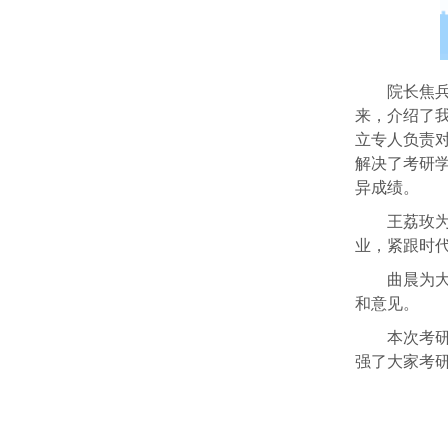
院长焦
来，介绍了
立专人负责
解决了考研
异成绩。
王荔玫
业，紧跟时
曲晨为
和意见。
本次考
强了大家考