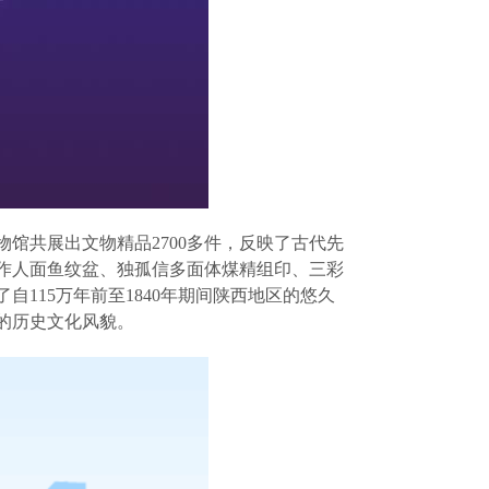
物馆共展出文物精品
2700多件，反映了古代先
作人面鱼纹盆、独孤信多面体煤精组印、三彩
了
自
115万年前至1840年期间陕西地区的悠久
的历史文化风貌。