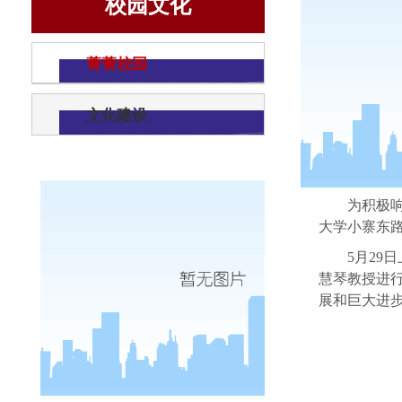
校园文化
公共管理学
菁菁校园
文化建设
为积极
大学小寨东路
5月29
慧琴教授进
展和巨大进