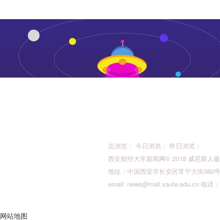
总浏览： 今日浏览： 昨日浏览：
西安财经大学新闻网© 2018 威尼斯人最新的版权所
地址：中国西安市长安区常宁大街360号 邮
email:
news@mail.xaufe.edu.cn
电话：02
网站地图